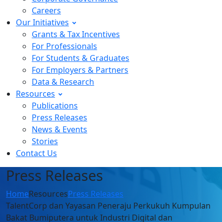
Careers
Our Initiatives
Grants & Tax Incentives
For Professionals
For Students & Graduates
For Employers & Partners
Data & Research
Resources
Publications
Press Releases
News & Events
Stories
Contact Us
Press Releases
Home
Resources
Press Releases
TalentCorp dan Yayasan Peneraju Perkukuh Kumpulan
Bakat Bumiputera untuk Industri Digital dan