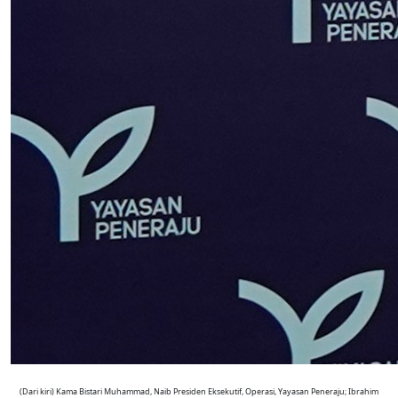
(Dari kiri) Kama Bistari Muhammad, Naib Presiden Eksekutif, Operasi, Yayasan Peneraju; Ibrahim